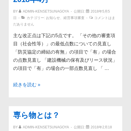
BY
ADMIN-KENSETSUNAGOYA
公開日:
2018年5月5
日
カテゴリー:
お知らせ
、
経営事項審査
コメントはま
だありません
主な改正点は下記の5点です。 「その他の審査項
目（社会性等）」の最低点数についての見直し
「防災協定の締結の有無」の項目で「有」の場合
の点数見直し 「建設機械の保有及びリース状況」
の項目で「有」の場合の一部点数見直し 「 …
経
続きを読む »
営
事
項
専ら物とは？
審
査
BY
ADMIN-KENSETSUNAGOYA
公開日:
2018年2月18