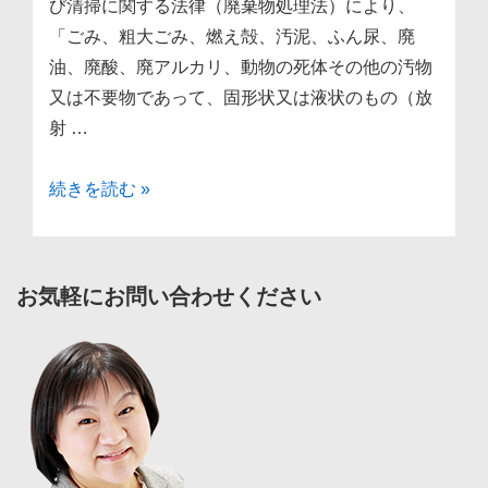
と
び清掃に関する法律（廃棄物処理法）により、
は？
「ごみ、粗大ごみ、燃え殻、汚泥、ふん尿、廃
特
油、廃酸、廃アルカリ、動物の死体その他の汚物
別
又は不要物であって、固形状又は液状のもの（放
管
射 …
理
産
産
続きを読む »
業
業
廃
廃
棄
棄
お気軽にお問い合わせください
物
物
と
と
は？
は