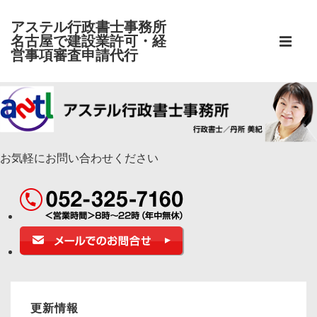
アステル行政書士事務所
メ
名古屋で建設業許可・経
イ
営事項審査申請代行
メ
ン
ニ
↓
ナ
メ
ビ
ュ
イ
ゲ
ン
ー
お気軽にお問い合わせください
ー
コ
シ
ン
ョ
テ
ン
ン
ツ
へ
ス
更新情報
キ