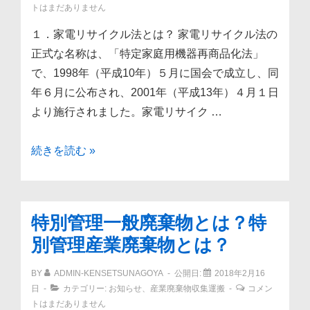
トはまだありません
１．家電リサイクル法とは？ 家電リサイクル法の
正式な名称は、「特定家庭用機器再商品化法」
で、1998年（平成10年）５月に国会で成立し、同
年６月に公布され、2001年（平成13年）４月１日
より施行されました。家電リサイク …
家
続きを読む »
電
リ
サ
特別管理一般廃棄物とは？特
イ
別管理産業廃棄物とは？
ク
ル
BY
ADMIN-KENSETSUNAGOYA
公開日:
2018年2月16
法
日
カテゴリー:
お知らせ
、
産業廃棄物収集運搬
コメン
家
トはまだありません