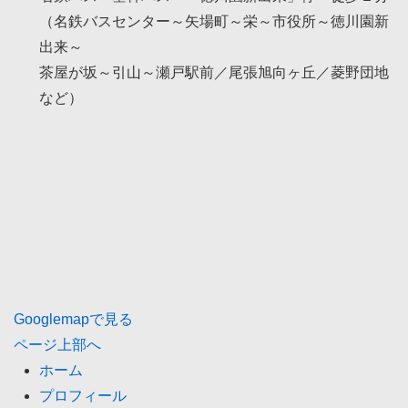
（名鉄バスセンター～矢場町～栄～市役所～徳川園新
出来～
茶屋が坂～引山～瀬戸駅前／尾張旭向ヶ丘／菱野団地
など）
Googlemapで見る
ページ上部へ
ホーム
プロフィール