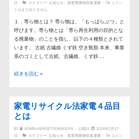
審
日
カテゴリー:
お知らせ
、
産業廃棄物収集運搬
コメン
トはまだありません
査
基
１．専ら物とは？ 専ら物は、「もっぱらぶつ」と
準
呼びます。専ら物とは「専ら再生利用の目的とな
の
る廃棄物」のことを指し、以下の４種類とされて
改
います。 古紙 古繊維 くず鉄 空き瓶類 本来、事業
正
系のゴミとして古紙、古繊維、くず鉄 …
2018
年
専
続きを読む »
4
ら
月
物
と
家電リサイクル法家電４品目
は？
とは
BY
ADMIN-KENSETSUNAGOYA
公開日:
2018年2月17
日
カテゴリー:
お知らせ
、
産業廃棄物収集運搬
コメン