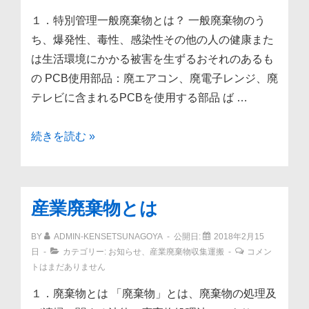
電
１．特別管理一般廃棄物とは？ 一般廃棄物のう
４
ち、爆発性、毒性、感染性その他の人の健康また
品
は生活環境にかかる被害を生ずるおそれのあるも
目
の PCB使用部品：廃エアコン、廃電子レンジ、廃
と
テレビに含まれるPCBを使用する部品 ば …
は
特
続きを読む »
別
管
理
産業廃棄物とは
一
般
BY
ADMIN-KENSETSUNAGOYA
公開日:
2018年2月15
廃
日
カテゴリー:
お知らせ
、
産業廃棄物収集運搬
コメン
トはまだありません
棄
物
１．廃棄物とは 「廃棄物」とは、廃棄物の処理及