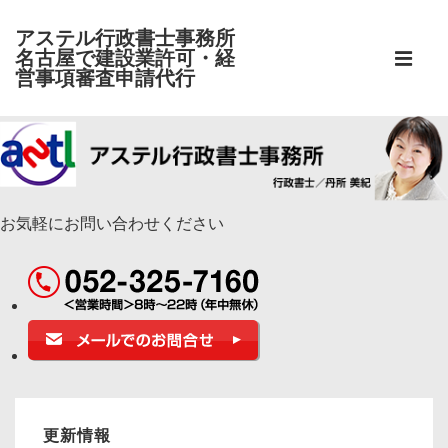
アステル行政書士事務所
メ
名古屋で建設業許可・経
イ
営事項審査申請代行
メ
ン
ニ
↓
ナ
メ
ビ
ュ
イ
ゲ
ン
ー
お気軽にお問い合わせください
ー
コ
シ
ン
ョ
テ
ン
ン
ツ
へ
ス
更新情報
キ